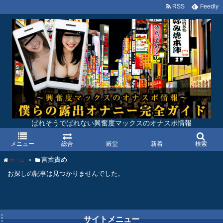
RSS
Feedly
ばれそうでばれない興奮度マックスのオナスポ情報
メニュー
総合
殿堂
新着
検索
言葉責め
ホーム
>
お探しの記事は見つかりませんでした。
サイトメニュー