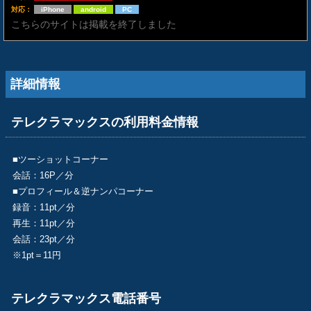
対応：
iPhone
android
PC
こちらのサイトは掲載を終了しました
詳細情報
テレクラマックスの利用料金情報
■ツーショットコーナー
会話：16P／分
■プロフィール＆逆ナンパコーナー
録音：11pt／分
再生：11pt／分
会話：23pt／分
※1pt＝11円
テレクラマックス電話番号