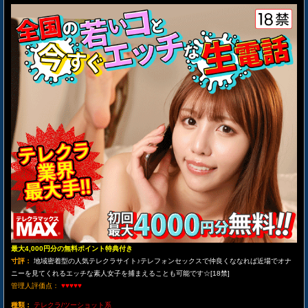
最大4,000円分の無料ポイント特典付き
寸評：
地域密着型の人気テレクラサイト♪テレフォンセックスで仲良くななれば近場でオナ
ニーを見てくれるエッチな素人女子を捕まえることも可能です☆[18禁]
管理人評価点：
♥♥♥♥♥
種類：
テレクラ/ツーショット系